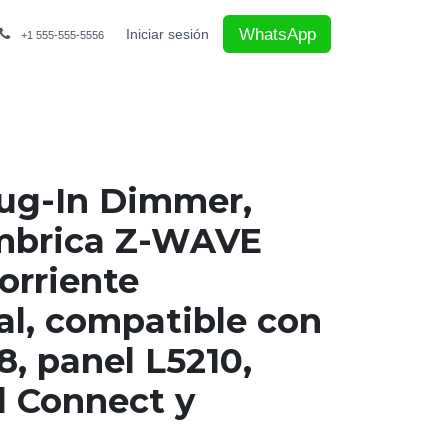
WhatsApp
Iniciar sesión
+1 555-555-5556
ug-In Dimmer,
ambrica Z-WAVE
orriente
l, compatible con
, panel L5210,
l Connect y