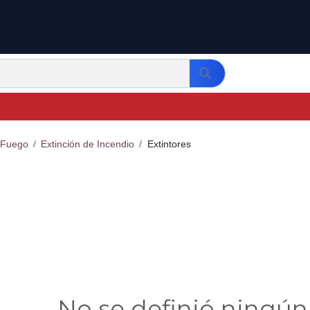
 Fuego
Extinción de Incendio
Extintores
No se definió ningú