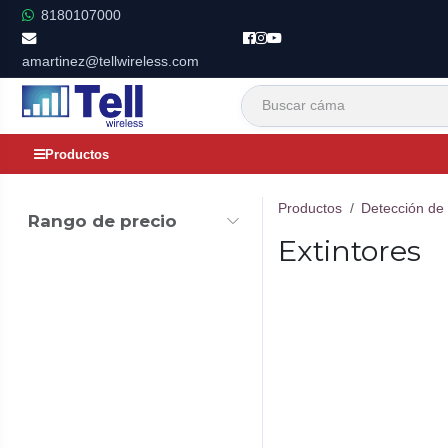
Ir al contenido
8180107000
amartinez@tellwireless.com
Productos
Productos
Detección de
Rango de precio
Extintores