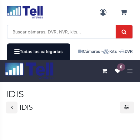
Ir al contenido
Cámaras
Kits
DVR / N
Todas las categorías
0
IDIS
IDIS