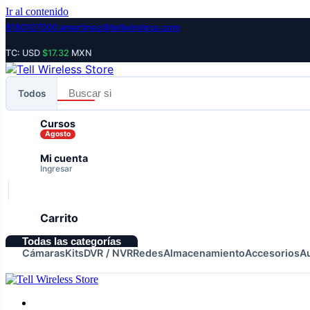
Ir al contenido
8180107000
amartinez@tellwireless.com
TC: USD
$17.32
MXN
Todos
Cursos
Agosto
Mi cuenta
Ingresar
Carrito
Todas las categorías
Cámaras
Kits
DVR / NVR
Redes
Almacenamiento
Accesorios
A