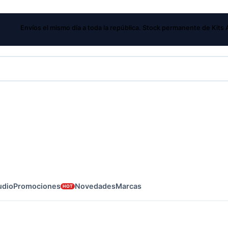
Envíos el mismo día a toda la república.
Stock permanente de Kits AcuS
udio
Promociones
Novedades
Marcas
HOT