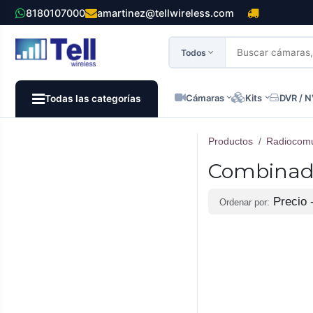
Ir al contenido
8180107000
amartinez@tellwireless.com
Todos
Cámaras
Kits
DVR / 
Todas las categorías
Productos
Radiocomu
Combinad
Precio 
Ordenar por: