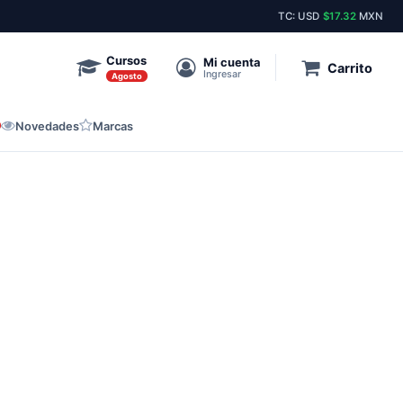
Envíos el mismo día a toda la república.
Stock perm
TC: USD
$17.32
MXN
Cursos
Mi cuenta
Carrito
Ingresar
Agosto
Novedades
Marcas