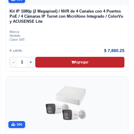
Kit IP 1080p (2 Megapixel) / NVR de 4 Canales con 4 Puertos
PoE / 4 Cámaras IP Turret con Micrófono Integrado / ColorVu
y ACUSENSE Lite
Marca:
Modelo:
Clave SAT:
$
7,880.25
P. LISTA:
-
+
Agregar
500