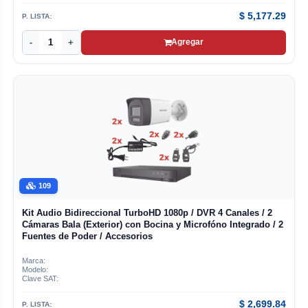
$
5,177.29
P. LISTA:
-
+
Agregar
109
Kit Audio Bidireccional TurboHD 1080p / DVR 4 Canales / 2
Cámaras Bala (Exterior) con Bocina y Microfóno Integrado / 2
Fuentes de Poder / Accesorios
Marca:
Modelo:
Clave SAT:
$
2,699.84
P. LISTA: