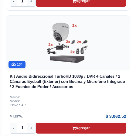
-
+
Agregar
134
Kit Audio Bidireccional TurboHD 1080p / DVR 4 Canales / 2
Cámaras Eyeball (Exterior) con Bocina y Microfóno Integrado
/ 2 Fuentes de Poder / Accesorios
Marca:
Modelo:
Clave SAT:
$
3,062.52
P. LISTA:
-
+
Agregar