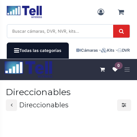
Ir al contenido
Cámaras
Kits
DVR / N
Todas las categorías
0
Direccionables
Direccionables