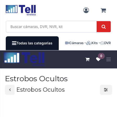
Ir al contenido
Cámaras
Kits
DVR / N
Todas las categorías
0
Estrobos Ocultos
Estrobos Ocultos