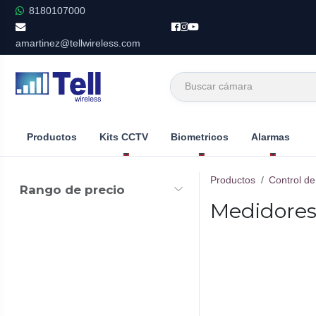
Ir al contenido
8180107000
amartinez@tellwireless.com
Productos
Kits CCTV
Biometricos
Alarmas
Productos
Control d
Rango de precio
Medidores