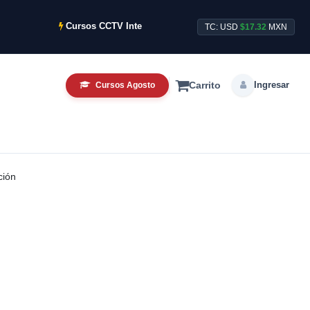
Cursos CCTV Intensivos de Agosto ya disponibles.
TC: USD
$17.32
MXN
Ingresar
Cursos Agosto
Carrito
ción