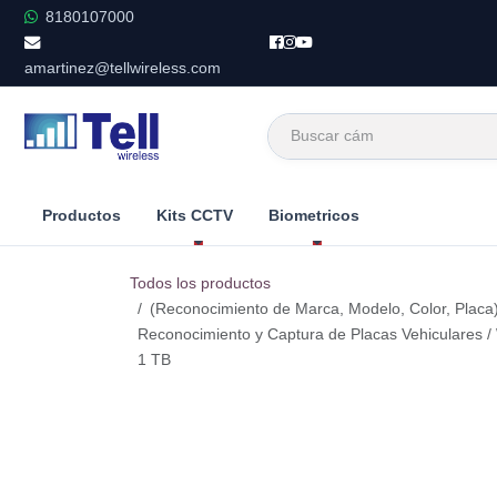
Ir al contenido
8180107000
amartinez@tellwireless.com
Productos
Kits CCTV
Biometricos
Todos los productos
(Reconocimiento de Marca, Modelo, Color, Placa)
Reconocimiento y Captura de Placas Vehiculares / 
1 TB