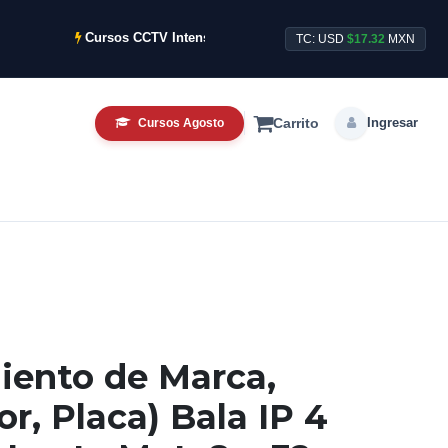
Cursos CCTV Intensivos de Agosto ya disponibles.
TC: USD
$17.32
MXN
Ingresar
Cursos Agosto
Carrito
iento de Marca,
r, Placa) Bala IP 4