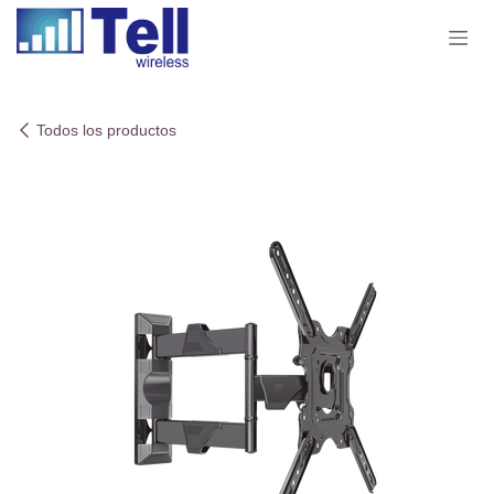
Ir al contenido
Todos los productos