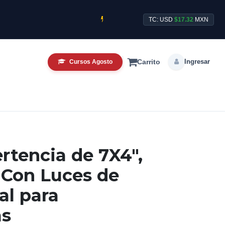
Cursos CCTV Intensivos de Agosto ya di
TC: USD
$17.32
MXN
Ingresar
Cursos Agosto
Carrito
rtencia de 7X4",
, Con Luces de
al para
as