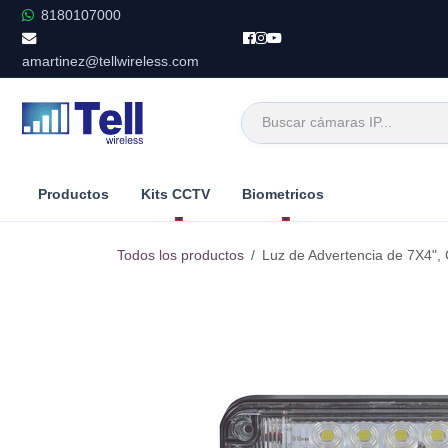
Ir al contenido
8180107000
amartinez@tellwireless.com
Productos
Kits CCTV
Biometricos
Todos los productos
Luz de Advertencia de 7X4", 