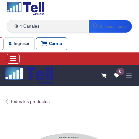
Ir al contenido
(0 encontrado)
Ingresar
Carrito
0
Todos los productos