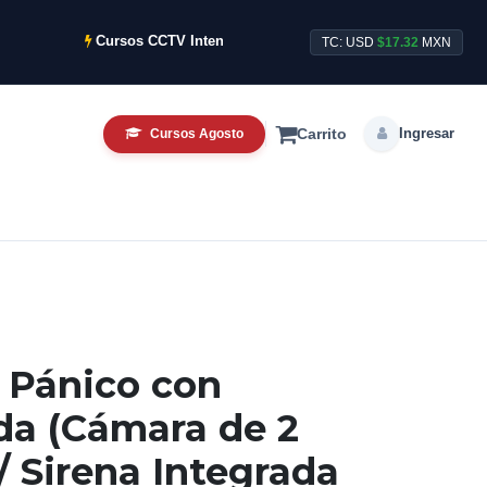
Cursos CCTV Intensivos de Agosto ya disponibles.
TC: USD
$17.32
MXN
Ingresar
Cursos Agosto
Carrito
 Pánico con
da (Cámara de 2
/ Sirena Integrada