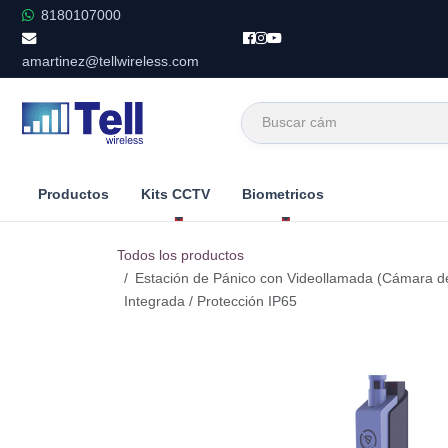
Ir al contenido
8180107000
amartinez@tellwireless.com
Productos
Kits CCTV
Biometricos
Todos los productos
Estación de Pánico con Videollamada (Cámara de 
Integrada / Protección IP65