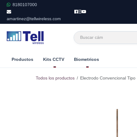
Ir al contenido
8180107000
amartinez@tellwireless.com
Productos
Kits CCTV
Biometricos
Todos los productos
Electrodo Convencional Tipo