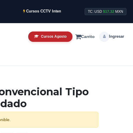
Cursos CCTV Intensivos de Agosto ya disponibles.
TC: USD
$17.32
MXN
Ingresar
Cursos Agosto
Carrito
onvencional Tipo
ldado
nible.