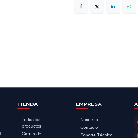
TIENDA
EMPRESA
A
Todos los
Nosotros
productos
Contacto
s
Carrito de
Soporte Técnico