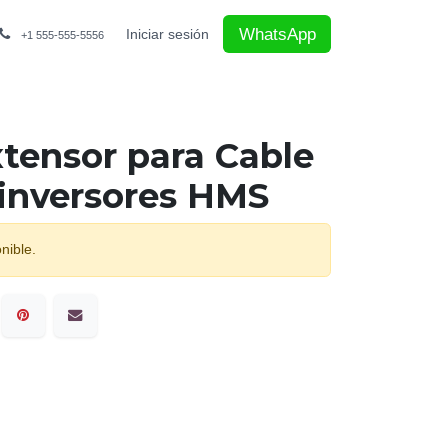
WhatsApp
Iniciar sesión
+1 555-555-5556
tensor para Cable
oinversores HMS
nible.