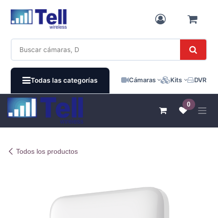
Ir al contenido
Cámaras
Kits
DVR / N
Todas las categorías
0
Todos los productos