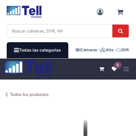
Ir al contenido
Cámaras
Kits
DVR / N
Todas las categorías
0
Todos los productos