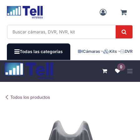
Ir al contenido
Cámaras
Kits
DVR / N
Todas las categorías
0
Todos los productos