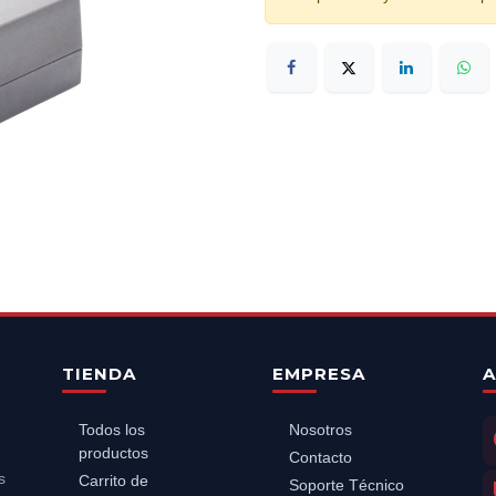
TIENDA
EMPRESA
A
Todos los
Nosotros
productos
Contacto
s
Carrito de
Soporte Técnico