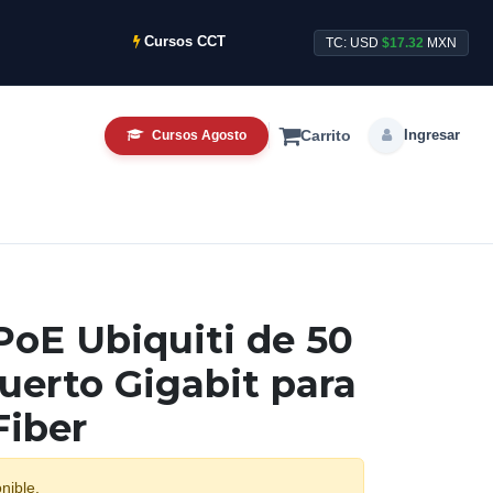
Cursos CCTV Intensivos de Agosto ya disponibles.
TC: USD
$17.32
MXN
Ingresar
Cursos Agosto
Carrito
oE Ubiquiti de 50
puerto Gigabit para
Fiber
nible.