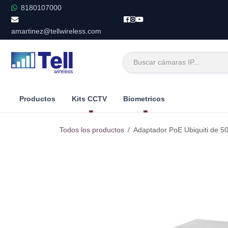
Ir al contenido
8180107000
amartinez@tellwireless.com
Productos
Kits CCTV
Biometricos
Todos los productos
Adaptador PoE Ubiquiti de 50