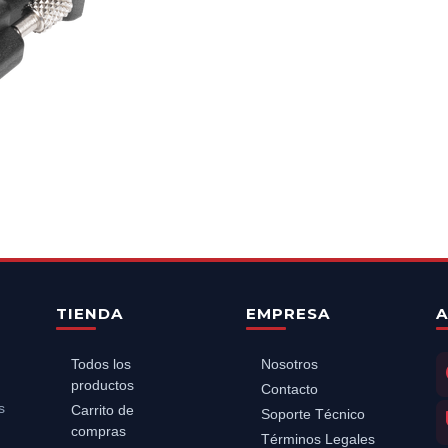
TIENDA
EMPRESA
A
Todos los
Nosotros
productos
Contacto
s
Carrito de
Soporte Técnico
compras
Términos Legales