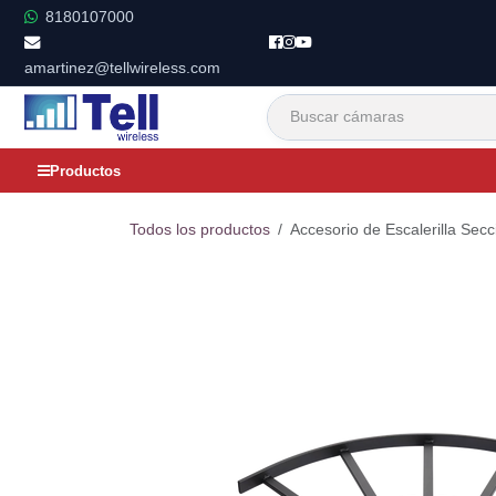
Ir al contenido
8180107000
amartinez@tellwireless.com
Productos
Todos los productos
Accesorio de Escalerilla Secc