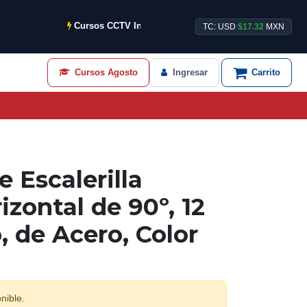
Cursos CCTV Intensivos de Agosto ya disponibles.
TC: USD
$17.32
MXN
Cursos Agosto
Ingresar
Carrito
 Escalerilla
izontal de 90º, 12
, de Acero, Color
nible.