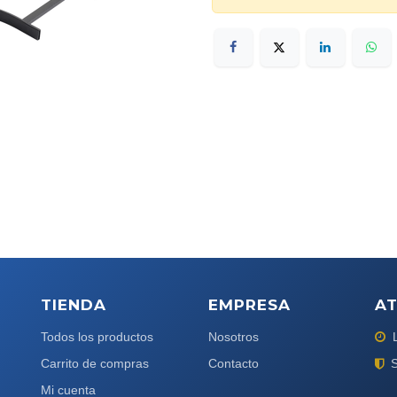
TIENDA
EMPRESA
AT
Todos los productos
Nosotros
Carrito de compras
Contacto
S
Mi cuenta