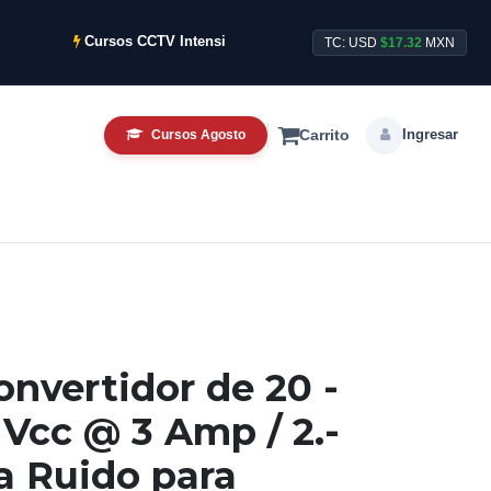
Cursos CCTV Intensivos de Agosto ya disponibles.
S
TC: USD
$17.32
MXN
Ingresar
Cursos Agosto
Carrito
 Convertidor de 20 -
 Vcc @ 3 Amp / 2.-
ra Ruido para