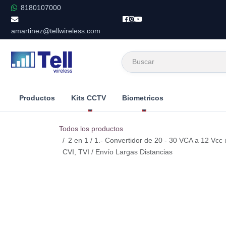
Ir al contenido
8180107000
amartinez@tellwireless.com
Productos
Kits CCTV
Biometricos
Todos los productos
2 en 1 / 1.- Convertidor de 20 - 30 VCA a 12 Vc
CVI, TVI / Envío Largas Distancias