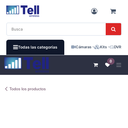
Ir al contenido
Cámaras
Kits
DVR / N
Todas las categorías
0
Todos los productos