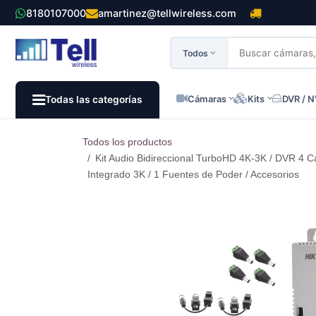
Ir al contenido
8180107000
amartinez@tellwireless.com
Todos
Cámaras
Kits
DVR / 
Todas las categorías
Todos los productos
Kit Audio Bidireccional TurboHD 4K-3K / DVR 4 C
Integrado 3K / 1 Fuentes de Poder / Accesorios