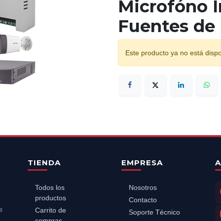
Microfóno I
Fuentes de 
Este producto ya no está dispo
TIENDA
EMPRESA
A
Todos los
Nosotros
productos
Contacto
s
Carrito de
Soporte Técnico
compras