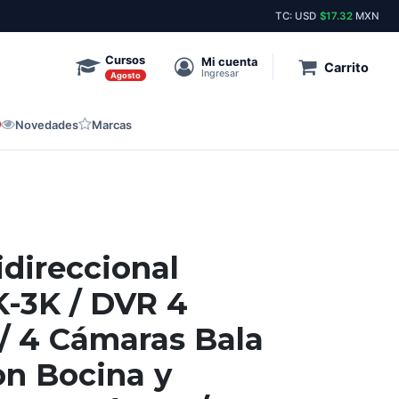
Envíos el mismo día a toda la república.
Stock pe
TC: USD
$17.32
MXN
Cursos
Mi cuenta
Carrito
Ingresar
Agosto
Novedades
Marcas
idireccional
-3K / DVR 4
/ 4 Cámaras Bala
con Bocina y