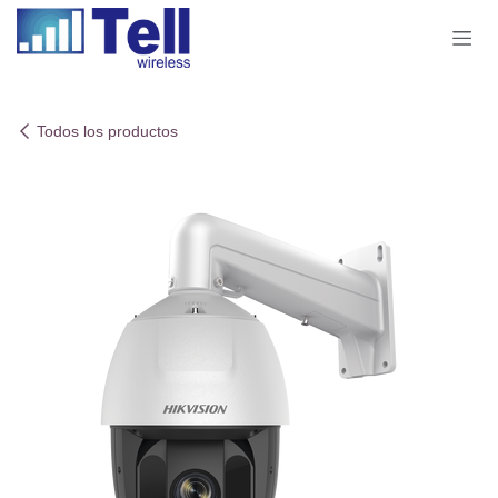
Ir al contenido
Todos los productos