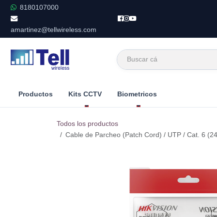
Ir al contenido
8180107000
amartinez@tellwireless.com
Productos
Kits CCTV
Biometricos
Todos los productos
Cable de Parcheo (Patch Cord) / UTP / Cat. 6 (24 